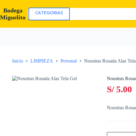
Saltar
al
Bodega
CATEGORIAS
contenido
Miguelito
Inicio
LIMPIEZA
Personal
Nosotras Rosada Alas Tela
Nosotras Rosad
S/
5.00
Nosotras Rosad
Nosotras