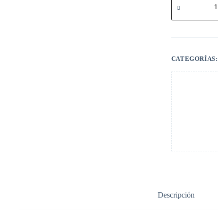
Rosada
Alas
Tela
Gel
cantidad
CATEGORÍAS
Descripción