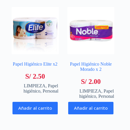
Papel Higiénico Elite x2
Papel Higiénico Noble
Morado x 2
S/
2.50
S/
2.00
LIMPIEZA
,
Papel
higiénico
,
Personal
LIMPIEZA
,
Papel
higiénico
,
Personal
Añadir al carrito
Añadir al carrito