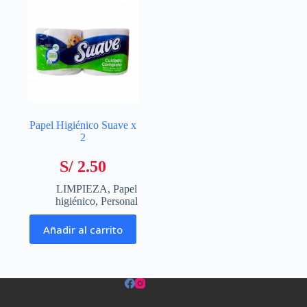
Papel Higiénico Suave x
2
S/
2.50
LIMPIEZA
,
Papel
higiénico
,
Personal
Añadir al carrito