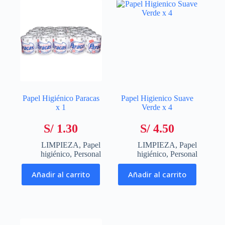
Papel Higiénico Paracas
Papel Higienico Suave
x 1
Verde x 4
S/
1.30
S/
4.50
LIMPIEZA
,
Papel
LIMPIEZA
,
Papel
higiénico
,
Personal
higiénico
,
Personal
Añadir al carrito
Añadir al carrito