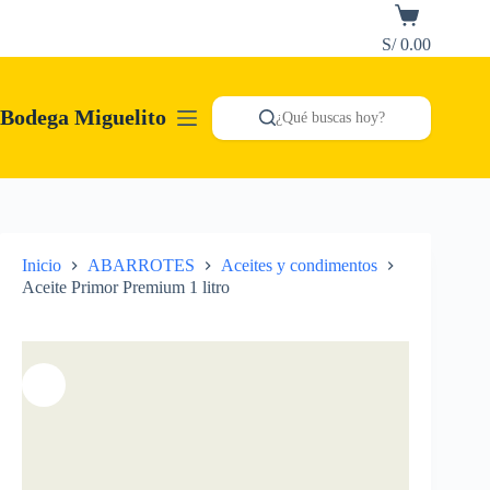
Saltar
Carro
al
de
S/
0.00
contenido
compra
Bodega Miguelito
¿Qué buscas hoy?
Inicio
ABARROTES
Aceites y condimentos
Aceite Primor Premium 1 litro