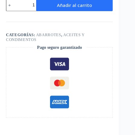
Aceite
Añadir al carrito
Primor
Premium
1
litro
cantidad
CATEGORÍAS:
ABARROTES
,
ACEITES Y
CONDIMENTOS
Pago seguro garantizado