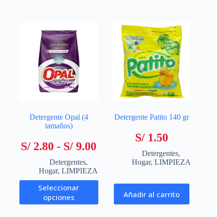
variantes.
variantes.
S/ 450.0
Las
Las
opciones
opciones
se
se
pueden
pueden
elegir
elegir
en
en
la
la
página
página
de
de
producto
producto
Detergente Opal (4
Detergente Patito 140 gr
tamaños)
S/
1.50
Rango
S/
2.80
-
S/
9.00
Detergentes
,
de
Detergentes
,
Hogar
,
LIMPIEZA
precios:
Hogar
,
LIMPIEZA
desde
Este
Seleccionar
producto
Añadir al carrito
S/ 2.80
opciones
tiene
hasta
múltiples