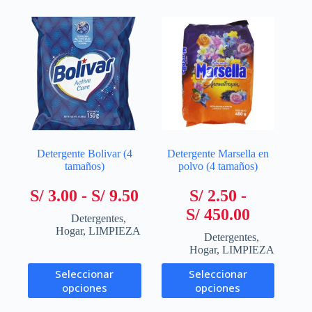
Detergente Bolivar (4
Detergente Marsella en
tamaños)
polvo (4 tamaños)
Rango
S/
3.00
-
S/
9.50
S/
2.50
-
de
Rango
S/
450.00
Detergentes
,
precios:
de
Hogar
,
LIMPIEZA
Detergentes
,
desde
precios:
Hogar
,
LIMPIEZA
S/ 3.00
desde
Este
Este
Seleccionar
Seleccionar
producto
producto
hasta
S/ 2.50
opciones
opciones
tiene
tiene
S/ 9.50
hasta
múltiples
múltiples